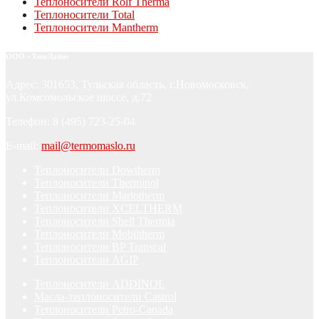
Теплоносители Rolf Therma
Теплоносители Total
Теплоносители Mantherm
ООО «ХимЛайн»
Адрес: 301653, Тульская область, г.Новомосковск,
ул.Комсомольское шоссе, д.72
Телефон: 8 (495) 723-25-04
E-mail:
mail@termomaslo.ru
Теплоносители Dowtherm
Теплоносители Therminol
Теплоносители Marlotherm
Теплоносители XCELTHERM
Теплоносители Shell Thermia
Теплоносители Mobiltherm
Теплоносители BP Transcal
Теплоносители AGIP
Теплоносители ADDINOL
Масла-теплоносители Castrol
Теплоносители Petro-Canada