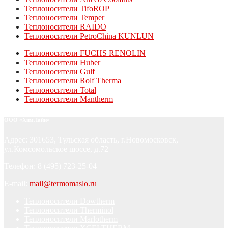
Теплоносители TifoROP
Теплоносители Temper
Теплоносители RAIDO
Теплоносители PetroChina KUNLUN
Теплоносители FUCHS RENOLIN
Теплоносители Huber
Теплоносители Gulf
Теплоносители Rolf Therma
Теплоносители Total
Теплоносители Mantherm
ООО «ХимЛайн»
Адрес: 301653, Тульская область, г.Новомосковск,
ул.Комсомольское шоссе, д.72
Телефон: 8 (495) 723-25-04
E-mail:
mail@termomaslo.ru
Теплоносители Dowtherm
Теплоносители Therminol
Теплоносители Marlotherm