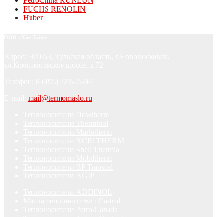
PetroChina KUNLUN
FUCHS RENOLIN
Huber
ООО «ХимЛайн»
Адрес: 301653, Тульская область, г.Новомосковск,
ул.Комсомольское шоссе, д.72
Телефон: 8 (495) 723-25-04
E-mail:
mail@termomaslo.ru
Теплоносители Dowtherm
Теплоносители Therminol
Теплоносители Marlotherm
Теплоносители XCELTHERM
Теплоносители Shell Thermia
Теплоносители Mobiltherm
Теплоносители BP Transcal
Теплоносители AGIP
Теплоносители ADDINOL
Масла-теплоносители Castrol
Теплоносители Petro-Canada