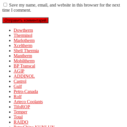
Save my name, email, and website in this browser for the next
time I comment.
Dowtherm
Therminol
Marlotherm
Xceltherm
Shell Thermia
Mantherm
Mobiltherm
BP Transcal
AGIP
ADDINOL
Castrol
Gulf
Petro-Canada
Rolf
Arteco Coolants
TifoROP
Temper
Total
RAIDO